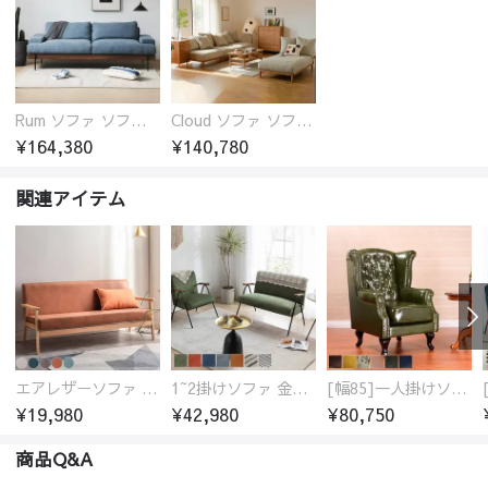
Rum ソファ ソファー おしゃれ 1人掛け～4人掛け ウォールナットorオーク材フレーム 西海岸風 肘掛
Cloud ソファ ソファーおしゃれ 1人掛け～3人掛け チェリー材フレーム 木製 北欧 おしゃれ 5カラー 自由レイアウト
¥164,380
¥140,780
関連アイテム
エアレザーソファ おしゃれ 無地 1人用 二人掛け 3人掛け
1~2掛けソファ 金属フレーム 高反発ウレタン
[幅85]一人掛けソファ 多種類生地 高級感
¥19,980
¥42,980
¥80,750
商品Q&A