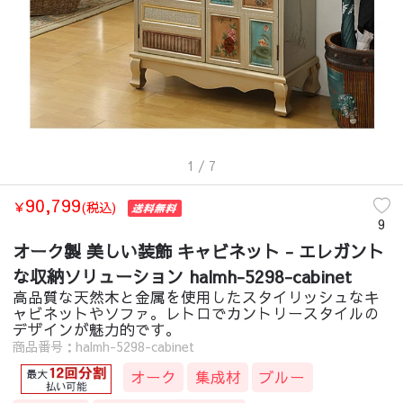
1
/ 7
90,799
￥
(税込)
9
オーク製 美しい装飾 キャビネット - エレガント
な収納ソリューション halmh-5298-cabinet
高品質な天然木と金属を使用したスタイリッシュなキ
ャビネットやソファ。レトロでカントリースタイルの
デザインが魅力的です。
商品番号：halmh-5298-cabinet
オーク
集成材
ブルー