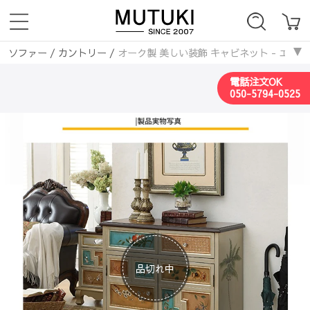
ソファー
/
カントリー
/
オーク製 美しい装飾 キャビネット - エレガント
電話注文OK
050-5794-0525
品切れ中