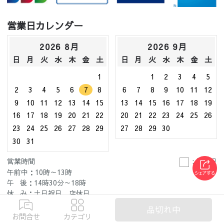
営業日カレンダー
2026 8月
2026 9月
日
月
火
水
木
金
土
日
月
火
水
木
金
土
1
1
2
3
4
5
2
3
4
5
6
7
8
6
7
8
9
10
11
12
9
10
11
12
13
14
15
13
14
15
16
17
18
19
16
17
18
19
20
21
22
20
21
22
23
24
25
26
23
24
25
26
27
28
29
27
28
29
30
30
31
営業時間
: 休業日
午前中：10時～13時
午 後：14時30分～18時
休 み：土日祝日、店休日
品切れ中
お問合せ
カテゴリ
ご利用について