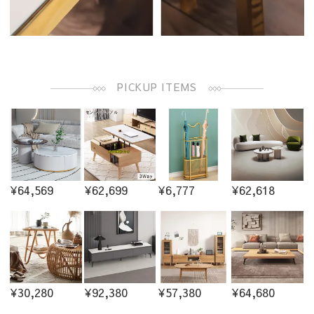
PICKUP ITEMS
¥64,569
¥62,699
¥6,777
¥62,618
¥30,280
¥92,380
¥57,380
¥64,680