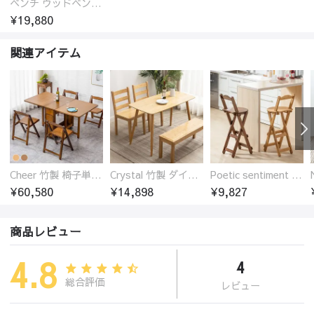
ベンチ ウッドベンチ オーク ダイニングベンチ 2人掛け 二人掛け 長椅子 ウッド 玄関スツール オーク材 ラタン 椅子 アジアンテイスト おしゃれ チェア いす イス 北欧
¥19,880
関連アイテム
Cheer 竹製 椅子単品 バタフライテーブル 折りたたみダイニングテーブル単品 椅子セット 伸縮
Crystal 竹製 ダイニングテーブル
Poetic sentiment 竹製 折りたたみ カウンターチェア 椅子 ハイ スツール
¥60,580
¥14,898
¥9,827
商品レビュー
4.8
4
総合評価
レビュー