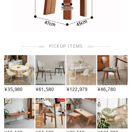
PICKUP ITEMS
¥35,980
¥61,580
¥122,979
¥46,780