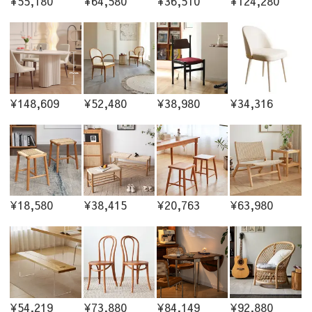
¥55,180
¥64,580
¥36,510
¥124,280
¥148,609
¥52,480
¥38,980
¥34,316
¥18,580
¥38,415
¥20,763
¥63,980
¥54,219
¥73,880
¥84,149
¥92,880