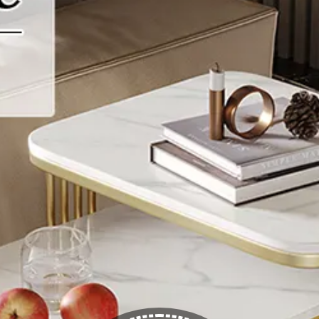
ミック天板
/
リビングを