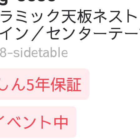
ラミック天板ネスト
イン／センターテー
sidetable
しん5年保証
イベント中