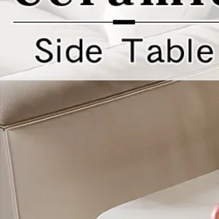
テーブル・机
/
セラ