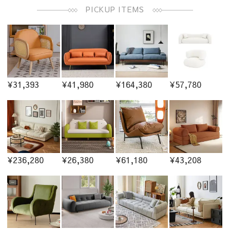
PICKUP ITEMS
¥31,393
¥41,980
¥164,380
¥57,780
¥236,280
¥26,380
¥61,180
¥43,208