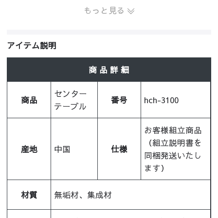
もっと見る
アイテム説明
商 品 詳 細
センター
商品
番号
hch-3100
テーブル
お客様組立商品
（組立説明書を
産地
中国
仕様
同梱発送いたし
ます）
材質
無垢材、集成材