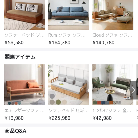
ソファーベッド ソファベッド 2人 3人掛け 「幅100～180cm」ソファー ソファーベッド 1人掛け 2人掛け 3人掛け 収納付き 北欧 コンパクト-fsx-1005
Rum ソファ ソファー おしゃれ 1人掛け～4人掛け ウォールナットorオーク材フレーム 西海岸風 肘掛
Cloud ソファ ソファーおしゃれ 1人掛け～3人掛け チェリー材フレーム 木製 北欧 おしゃれ 5カラー 自由レイアウト
¥56,580
¥164,380
¥140,780
関連アイテム
エアレザーソファ おしゃれ 無地 1人用 二人掛け 3人掛け
ソファベッド 無垢材フレーム
1~2掛けソファ 金属フレーム 高反発ウレタン
¥19,980
¥225,980
¥42,980
商品Q&A