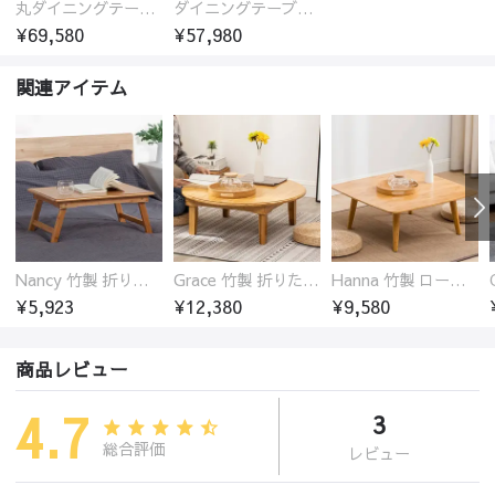
丸ダイニングテーブル セラミック天板 耐熱 キズに強い 丸型 北欧 無垢材 円卓 円型
ダイニングテーブル おしゃれ セラミック天板 大理石柄 食卓 4人用 4人 6人 140cm 160cm 180cm 耐久性 耐熱 食事テーブル
¥69,580
¥57,980
関連アイテム
Nancy 竹製 折りたたみ式ローテーブル センターテーブル
Grace 竹製 折りたたみ式ローテーブル センターテーブル センターテーブル 円型
Hanna 竹製 ローテーブル センターテーブル 北欧テイスト 組立簡単
¥5,923
¥12,380
¥9,580
商品レビュー
4.7
3
総合評価
レビュー