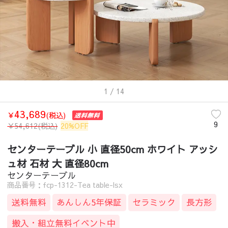
1
/ 14
43,689
￥
(税込)
9
￥
54,612
(税込)
20%OFF
センターテーブル 小 直径50cm ホワイト アッシ
ュ材 石材 大 直径80cm
センターテーブル
商品番号：fcp-1312-Tea table-lsx
送料無料
あんしん5年保証
セラミック
長方形
搬入・組立無料イベント中