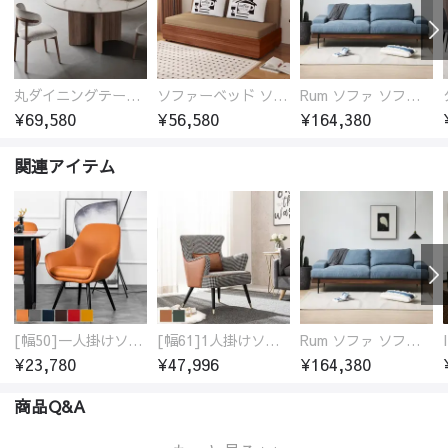
丸ダイニングテーブル セラミック天板 耐熱 キズに強い 丸型 北欧 無垢材 円卓 円型
ソファーベッド ソファベッド 2人 3人掛け 「幅100～180cm」ソファー ソファーベッド 1人掛け 2人掛け 3人掛け 収納付き 北欧 コンパクト-fsx-1005
Rum ソファ ソファー おしゃれ 1人掛け～4人掛け ウォールナットorオーク材フレーム 西海岸風 肘掛
¥69,580
¥56,580
¥164,380
関連アイテム
[幅50]一人掛けソファ 高級合成皮革 コンパクト
[幅61]1人掛けソファ アンティーク調 パーソナルチェア
Rum ソファ ソファー おしゃれ 1人掛け～4人掛け ウォールナットorオーク材フレーム 西海岸風 肘掛
¥23,780
¥47,996
¥164,380
商品Q&A