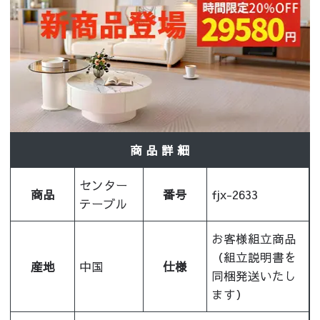
商 品 詳 細
センター
商品
番号
fjx-2633
テーブル
お客様組立商品
（組立説明書を
産地
中国
仕様
同梱発送いたし
ます）