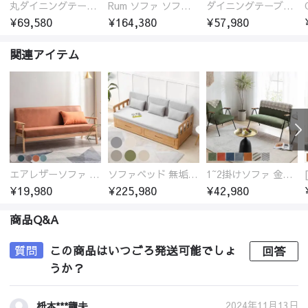
丸ダイニングテーブル セラミック天板 耐熱 キズに強い 丸型 北欧 無垢材 円卓 円型
Rum ソファ ソファー おしゃれ 1人掛け～4人掛け ウォールナットorオーク材フレーム 西海岸風 肘掛
ダイニングテーブル おしゃれ セラミック天板 大理石柄 食卓 4人用 4人 6人 140cm 160cm 180cm 耐久性 耐熱 食事テーブル
¥69,580
¥164,380
¥57,980
関連アイテム
エアレザーソファ おしゃれ 無地 1人用 二人掛け 3人掛け
ソファベッド 無垢材フレーム
1~2掛けソファ 金属フレーム 高反発ウレタン
¥19,980
¥225,980
¥42,980
商品Q&A
質問
この商品はいつごろ発送可能でしょ
回答
うか？
2024年11月13日
枡本***龍夫