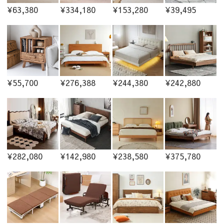
¥63,380
¥334,180
¥153,280
¥39,495
¥55,700
¥276,388
¥244,380
¥242,880
¥282,080
¥142,980
¥238,580
¥375,780