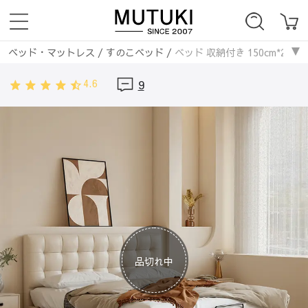
ベッド・マットレス
/
すのこベッド
/
ベッド 収納付き 150cm*20
4.6
9
品切れ中