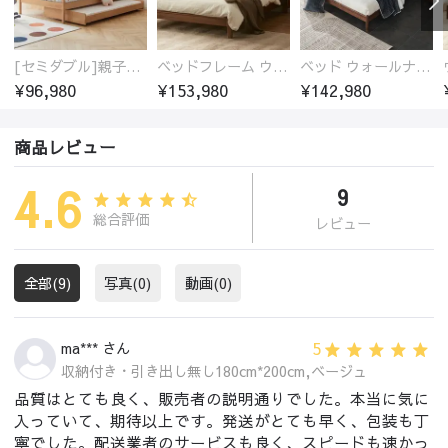
[セミダブル]親子ベッド 木製 ブナ材 無垢材100%
ベッドフレーム ウォールナット無垢材 高品質塗装
ベッド ウォールナットフレーム 通気性 ベッドフレーム すのこ ベッド 木製 ダブル おしゃれ 150*200cm 180*200cm スノコベッド
¥96,980
¥153,980
¥142,980
商品レビュー
4.6
9
総合評価
レビュー
全部(9)
写真(0)
動画(0)
5
ma*** さん
収納付き・引き出し無し180cm*200cm,ベージュ
品質はとても良く、販売者の説明通りでした。本当に気に
入っていて、期待以上です。発送がとても早く、包装も丁
寧でした。配送業者のサービスも良く、スピードも速かっ