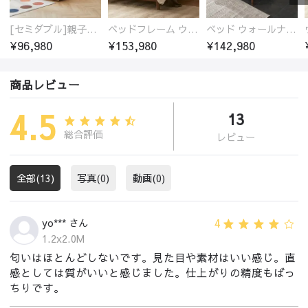
[セミダブル]親子ベッド 木製 ブナ材 無垢材100%
ベッドフレーム ウォールナット無垢材 高品質塗装
ベッド ウォールナットフレーム 通気性 ベッドフレーム すのこ ベッド 木製 ダブル おしゃれ 150*200cm 180*200cm スノコベッド
¥96,980
¥153,980
¥142,980
商品レビュー
4.5
13
総合評価
レビュー
全部(13)
写真(0)
動画(0)
4
yo*** さん
1.2x2.0M
匂いはほとんどしないです。見た目や素材はいい感じ。直
感としては質がいいと感じました。仕上がりの精度もばっ
ちりです。