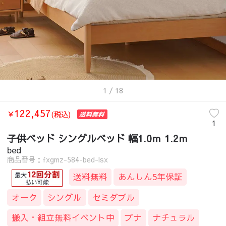
1
/ 18
122,457
￥
(税込)
1
子供ベッド シングルベッド 幅1.0ｍ 1.2ｍ
bed
商品番号：fxgmz-584-bed-lsx
送料無料
あんしん5年保証
オーク
シングル
セミダブル
搬入・組立無料イベント中
ブナ
ナチュラル