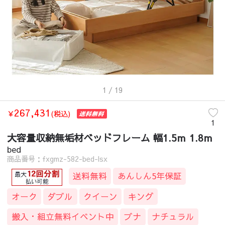
1
/ 19
267,431
￥
(税込)
1
大容量収納無垢材ベッドフレーム 幅1.5ｍ 1.8ｍ
bed
商品番号：fxgmz-582-bed-lsx
送料無料
あんしん5年保証
オーク
ダブル
クイーン
キング
搬入・組立無料イベント中
ブナ
ナチュラル