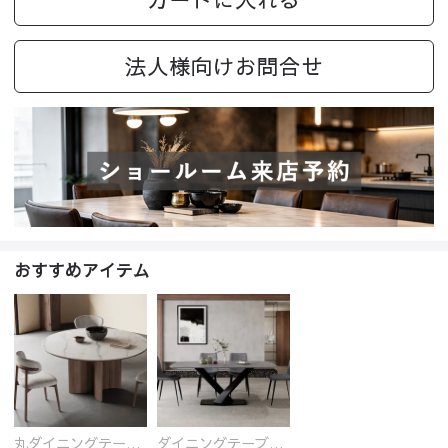
法人様向けお問合せ
おすすめアイテム
丸ダイニングテーブル セラミック天板 耐熱 キズに強い 丸型 北欧 無垢材 円卓 円型
ダイニングテーブル おしゃれ セラミック天板 大理石柄 食卓 4人用 4人 6人 140cm 160cm 180cm 耐久性 耐熱 食事テーブル