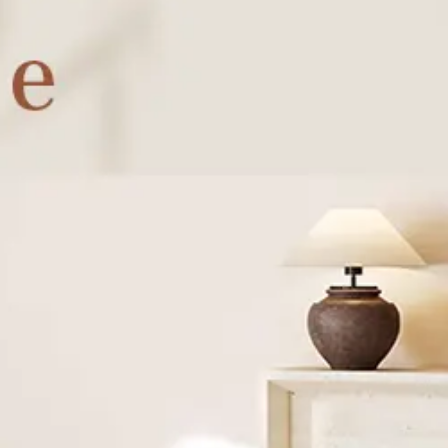
グテーブル
/
ヴィンテー