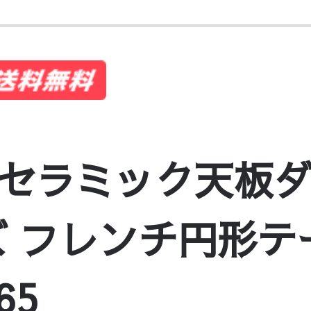
セラミック天板
ズ フレンチ円形テ
65