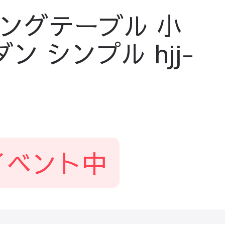
ングテーブル 小
 シンプル hjj-
イベント中