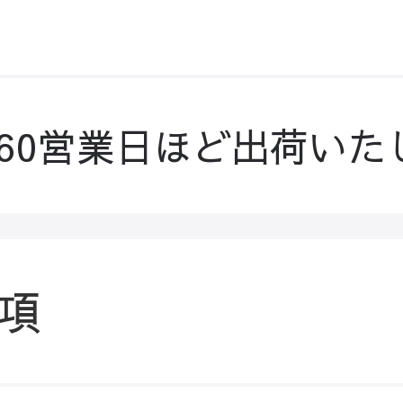
-60営業日ほど出荷いた
項