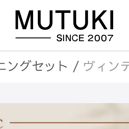
ニングセット
/
ヴィンテ
ミック天板
/
ヴィンテー
/
丸いテーブル
/
ヴィン