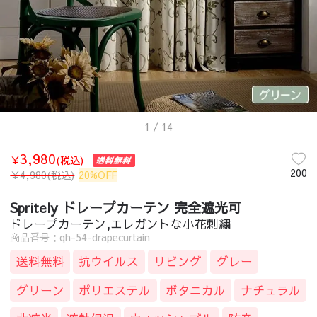
1
/ 14
3,980
￥
(税込)
200
￥
4,980
(税込)
20%OFF
Spritely ドレープカーテン 完全遮光可
ドレープカーテン,エレガントな小花刺繍
商品番号：qh-54-drapecurtain
送料無料
抗ウイルス
リビング
グレー
グリーン
ポリエステル
ボタニカル
ナチュラル