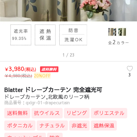
1
/ 23
3,980
￥
(税込)
3
￥
4,980
(税込)
20%OFF
Blatter ドレープカーテン 完全遮光可
ドレープカーテン,北欧風のリーフ柄
商品番号：qxlgr-01-drapecurtain
送料無料
抗ウイルス
リビング
ポリエステル
ボタニカル
ナチュラル
非遮光
遮熱保温