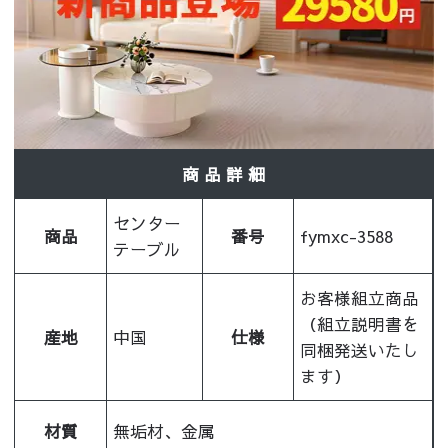
商 品 詳 細
センター
商品
番号
fymxc-3588
テーブル
お客様組立商品
（組立説明書を
産地
中国
仕様
同梱発送いたし
ます）
材質
無垢材、金属