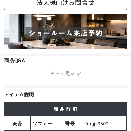
法人様向けお問合せ
商品Q&A
もっと見る
アイテム説明
商 品 詳 細
商品
ソファー
番号
fmgj-3300