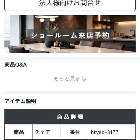
法人様向けお問合せ
商品Q&A
もっと見る
アイテム説明
商 品 詳 細
商品
チェア
番号
htysd-3177