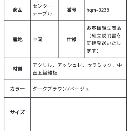
センター
商品
番号
hqm-3238
テーブル
お客様組立商品
（組立説明書を
産地
中国
仕様
同梱発送いたし
ます）
アクリル、アッシュ材、セラミック、中
材質
密度繊維板
カラー
ダークブラウン/ベージュ
サイズ