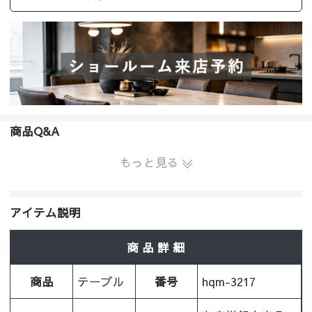
商品Q&A
もっと見る
アイテム説明
商 品 詳 細
商品
テーブル
番号
hqm-3217