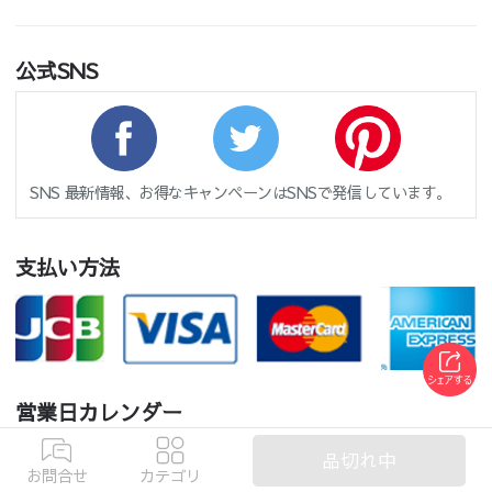
公式SNS
SNS 最新情報、お得なキャンペーンはSNSで発信しています。
支払い方法
営業日カレンダー
2026 8月
2026 9月
品切れ中
お問合せ
カテゴリ
日
月
火
水
木
金
土
日
月
火
水
木
金
土