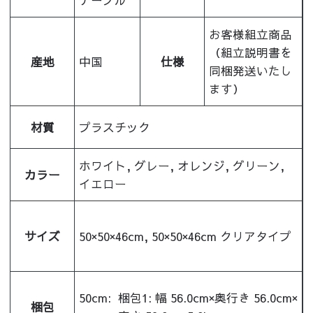
テーブル
お客様組立商品
（組立説明書を
産地
中国
仕様
同梱発送いたし
ます）
材質
プラスチック
ホワイト, グレー, オレンジ, グリーン,
カラー
イエロー
サイズ
50×50×46cm, 50×50×46cm クリアタイプ
50cm:
梱包1: 幅 56.0cm×奥行き 56.0cm×
梱包