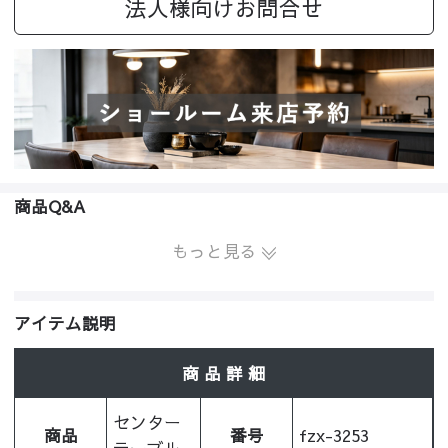
法人様向けお問合せ
商品Q&A
もっと見る
アイテム説明
商 品 詳 細
センター
商品
番号
fzx-3253