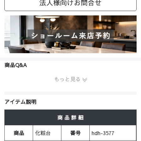
法人様向けお問合せ
商品Q&A
もっと見る
アイテム説明
商 品 詳 細
商品
化粧台
番号
hdh-3577