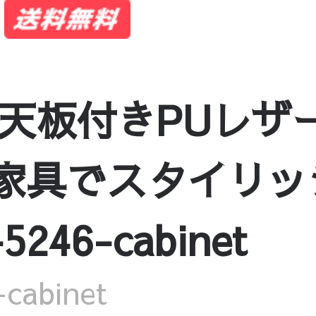
天板付きPUレザ
納家具でスタイリ
246-cabinet
abinet