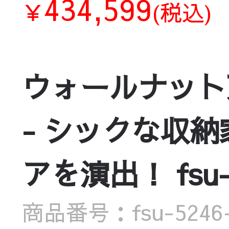
434,599
￥
(税込)
ウォールナット
- シックな収
アを演出！ fsu-5
商品番号：fsu-5246-c