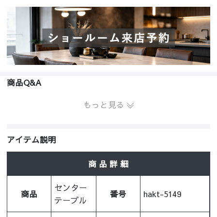
商品Q&A
もっと見る
アイテム説明
商 品 詳 細
センター
商品
番号
hakt-5149
テーブル