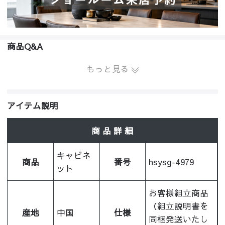
商品Q&A
もっと見る
アイテム説明
商 品 詳 細
キャビネ
商品
番号
hsysg-4979
ット
お客様組立商品
（組立説明書を
産地
中国
仕様
同梱発送いたし