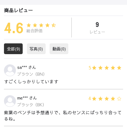
商品レビュー
4.6
9
総合評価
レビュー
全部(9)
写真(0)
動画(0)
5
sa*** さん
ブラウン（BN）
すごくしっかりしています
4
me*** さん
ブラック（BK）
紫葉のベンチは予想通りで、私のセンスにばっちり合って
るね。