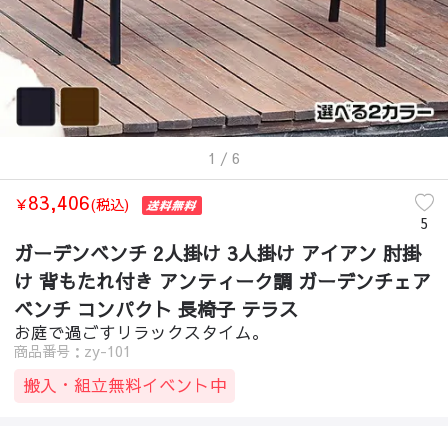
1
/ 6
83,406
￥
(税込)
5
ガーデンベンチ 2人掛け 3人掛け アイアン 肘掛
け 背もたれ付き アンティーク調 ガーデンチェア
ベンチ コンパクト 長椅子 テラス
お庭で過ごすリラックスタイム。
商品番号：zy-101
搬入・組立無料イベント中