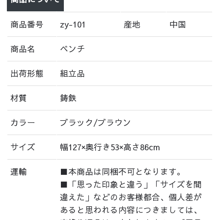
商品番号
zy-101
産地
中国
商品名
ベンチ
出荷形態
組立品
材質
鋳鉄
カラー
ブラック/ブラウン
サイズ
幅127×奥行き53×高さ86cm
運輸
■本商品は同梱不可となります。
■「思った印象と違う」「サイズを間
違えた」などのお客様都合、個人差が
あると思われる内容につきましては、