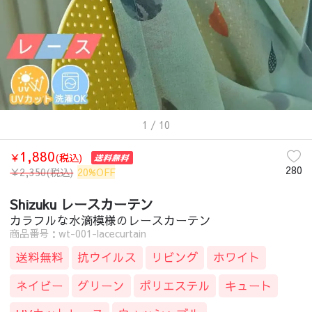
1
/ 10
1,880
￥
(税込)
280
￥
2,350
(税込)
20%OFF
Shizuku レースカーテン
カラフルな水滴模様のレースカーテン
商品番号：wt-001-lacecurtain
送料無料
抗ウイルス
リビング
ホワイト
ネイビー
グリーン
ポリエステル
キュート