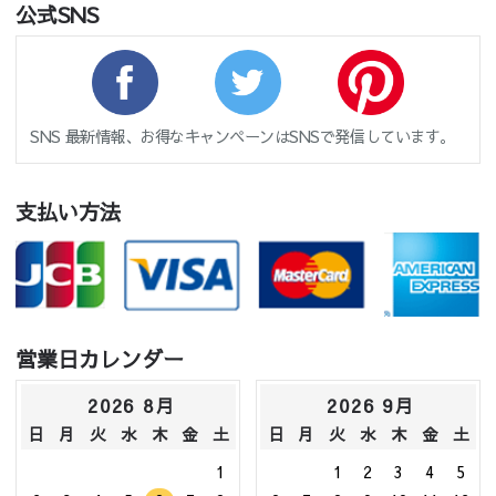
公式SNS
SNS 最新情報、お得なキャンペーンはSNSで発信しています。
支払い方法
営業日カレンダー
2026 8月
2026 9月
日
月
火
水
木
金
土
日
月
火
水
木
金
土
1
1
2
3
4
5