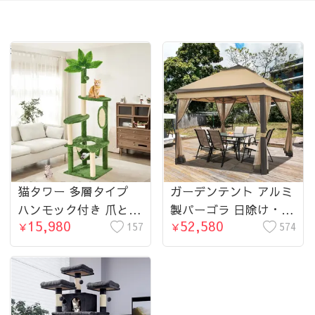
没有更多了
猫タワー 多層タイプ
ガーデンテント アルミ
ハンモック付き 爪とぎ
製パーゴラ 日除け・防
15,980
52,580
ポール 0001-petgoods
157
水対応 0001-tent
574
￥
￥