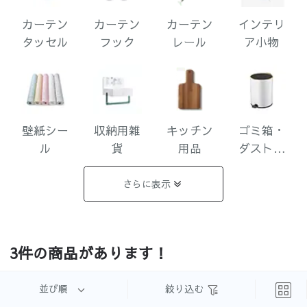
カーテン
カーテン
カーテン
インテリ
タッセル
フック
レール
ア小物
壁紙シー
収納用雑
キッチン
ゴミ箱・
ル
貨
用品
ダストボ
ックス
さらに表示
ティッシ
照明
ミラー
リラック
3件の商品があります！
ュケース
スクッシ
ョン
並び順
絞り込む