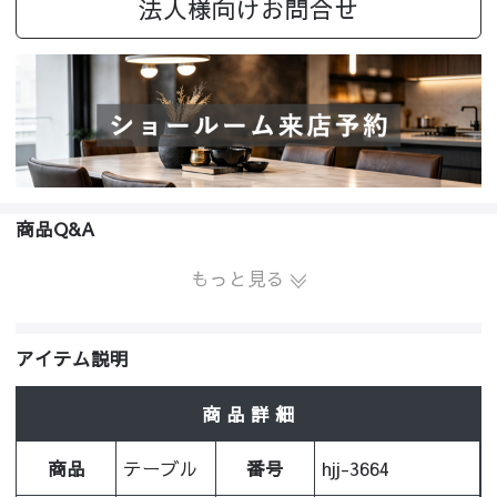
法人様向けお問合せ
商品Q&A
もっと見る
アイテム説明
商 品 詳 細
商品
テーブル
番号
hjj-3664