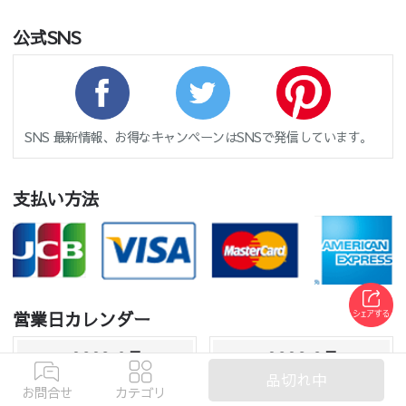
公式SNS
SNS 最新情報、お得なキャンペーンはSNSで発信しています。
支払い方法
営業日カレンダー
2026 8月
2026 9月
品切れ中
日
月
火
水
木
金
土
日
月
火
水
木
金
土
お問合せ
カテゴリ