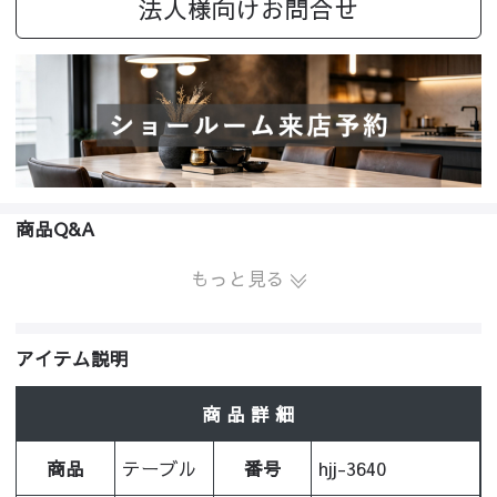
法人様向けお問合せ
商品Q&A
もっと見る
アイテム説明
商 品 詳 細
商品
テーブル
番号
hjj-3640