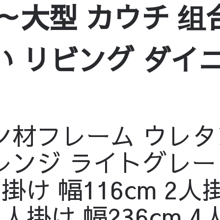
～大型 カウチ 组
い リビング ダイ
ン材フレーム ウレタ
レンジ ライトグレー
け 幅116cm 2人掛け
3人掛け 幅236cm 4