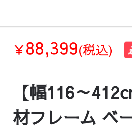
88,399
￥
(税込)
【幅116～41
材フレーム ベー