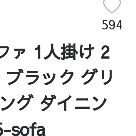
594
ァ 1人掛け 2
 ブラック グリ
ビング ダイニン
sofa