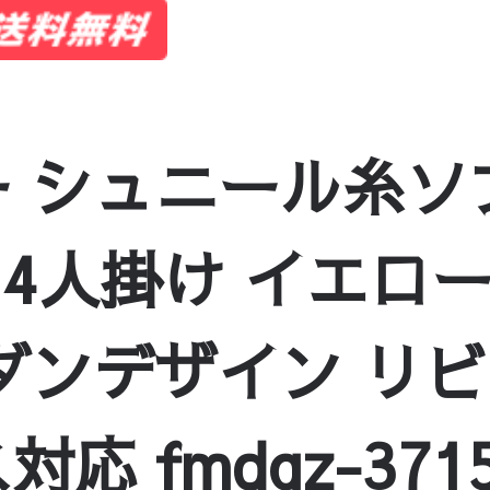
 シュニール糸ソフ
 4人掛け イエロー
ダンデザイン リ
 fmdgz-3715-