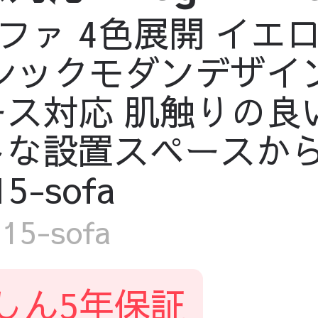
ァ 4色展開 イエロ
シックモダンデザイン
ース対応 肌触りの良
トな設置スペースか
5-sofa
5-sofa
しん5年保証