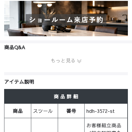
商品Q&A
もっと見る
アイテム説明
商 品 詳 細
商品
スツール
番号
hdh-3572-st
お客様組立商品