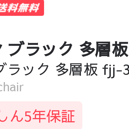
ラック 多層板 fjj-
ク 多層板 fjj-360
hair
しん5年保証