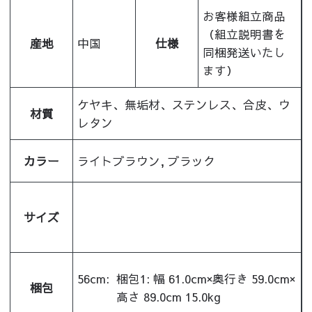
お客様組立商品
（組立説明書を
産地
中国
仕様
同梱発送いたし
ます）
ケヤキ、無垢材、ステンレス、合皮、ウ
材質
レタン
カラー
ライトブラウン, ブラック
サイズ
56cm:
梱包1: 幅 61.0cm×奥行き 59.0cm×
梱包
高さ 89.0cm 15.0kg