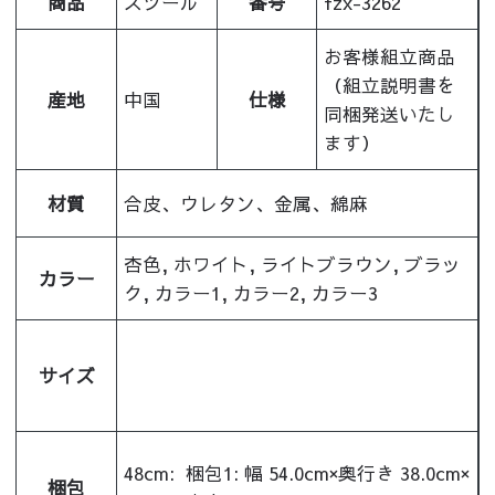
商品
スツール
番号
fzx-3262
お客様組立商品
（組立説明書を
産地
中国
仕様
同梱発送いたし
ます）
材質
合皮、ウレタン、金属、綿麻
杏色, ホワイト, ライトブラウン, ブラッ
カラー
ク, カラー1, カラー2, カラー3
サイズ
48cm:
梱包1: 幅 54.0cm×奥行き 38.0cm×
梱包