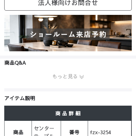
法人様向けお問合せ
商品Q&A
もっと見る
アイテム説明
商 品 詳 細
センター
商品
番号
fzx-3254