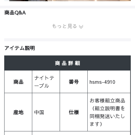
商品Q&A
もっと見る
アイテム説明
商 品 詳 細
ナイトテ
商品
番号
hsms-4910
ーブル
お客様組立商品
（組立説明書を
産地
中国
仕様
同梱発送いたし
ます）