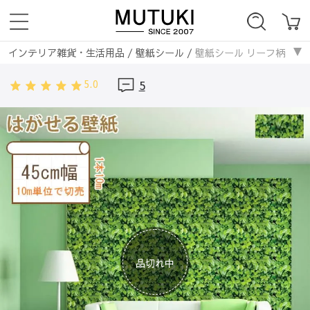
インテリア雑貨・生活用品
/
壁紙シール
/
壁紙シール リーフ柄 はが
5.0
5
品切れ中