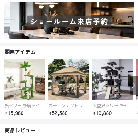
関連アイテム
猫タワー 多層タイプ ハンモック付き 爪とぎポール 0001-petgoods
ガーデンテント アルミ製パーゴラ 日除け・防水対応 0001-tent
大型猫タワー キャットタワー 多猫用 猫ハウス付き 多機能タワー 0002-petgoods
¥15,980
¥52,580
¥19,880
商品レビュー