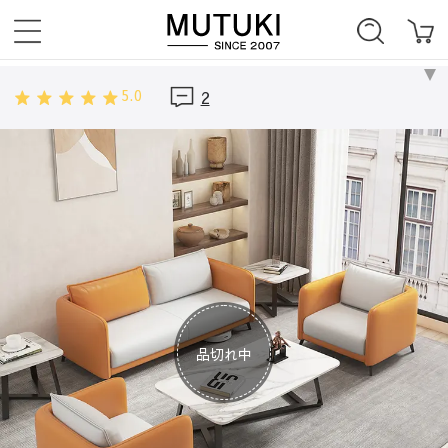
5.0
2
品切れ中