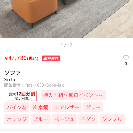
1
/ 12
47,780
￥
(税込)
0
ソファ
Sofa
商品番号：fms-1833-Sofa-lsx
搬入・組立無料イベント中
パイン材
炭素鋼
エアレザー
グレー
オレンジ
ブルー
ベージュ
モダン
シンプル