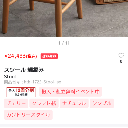
1
/ 11
24,493
￥
(税込)
0
スツール 縄編み
Stool
商品番号：htb-1722-Stool-lsx
搬入・組立無料イベント中
チェリー
クラフト紙
ナチュラル
シンプル
カントリースタイル