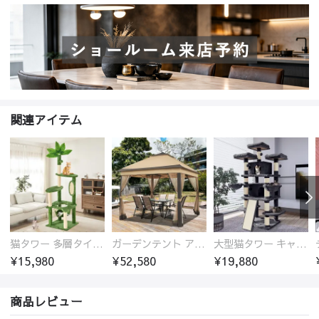
関連アイテム
猫タワー 多層タイプ ハンモック付き 爪とぎポール 0001-petgoods
ガーデンテント アルミ製パーゴラ 日除け・防水対応 0001-tent
大型猫タワー キャットタワー 多猫用 猫ハウス付き 多機能タワー 0002-petgoods
¥15,980
¥52,580
¥19,880
商品レビュー