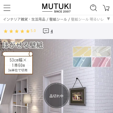
インテリア雑貨・生活用品
/
壁紙シール
/
壁紙シール 明るいレンガ風
5.0
4
品切れ中