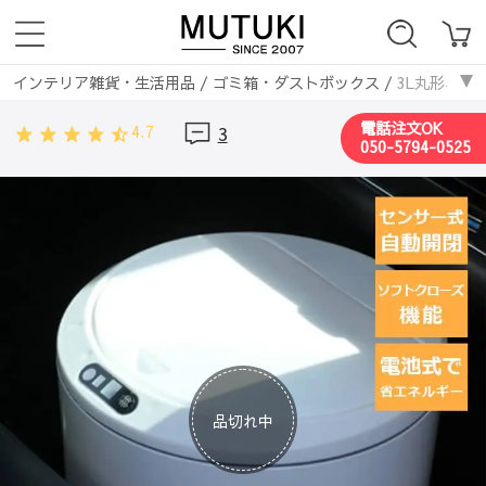
インテリア雑貨・生活用品
/
ゴミ箱・ダストボックス
/
3L丸形卓上
電話注文OK
4.7
3
050-5794-0525
品切れ中