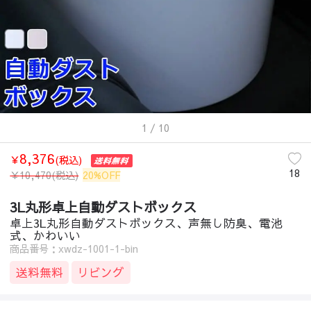
1
/ 10
8,376
￥
(税込)
18
￥
10,470
(税込)
20%OFF
3L丸形卓上自動ダストボックス
卓上3L丸形自動ダストボックス、声無し防臭、電池
式、かわいい
商品番号：xwdz-1001-1-bin
送料無料
リビング