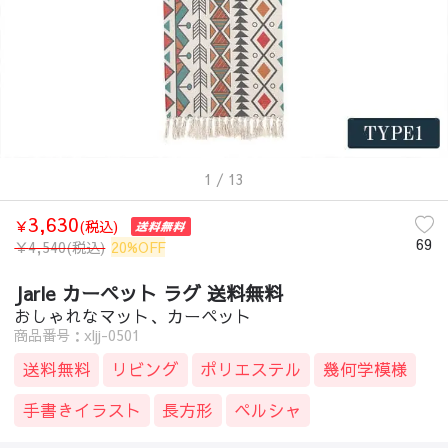
1
/ 13
3,630
￥
(税込)
69
￥
4,540
(税込)
20%OFF
Jarle カーペット ラグ 送料無料
おしゃれなマット、カーペット
商品番号：xljj-0501
送料無料
リビング
ポリエステル
幾何学模様
手書きイラスト
長方形
ペルシャ