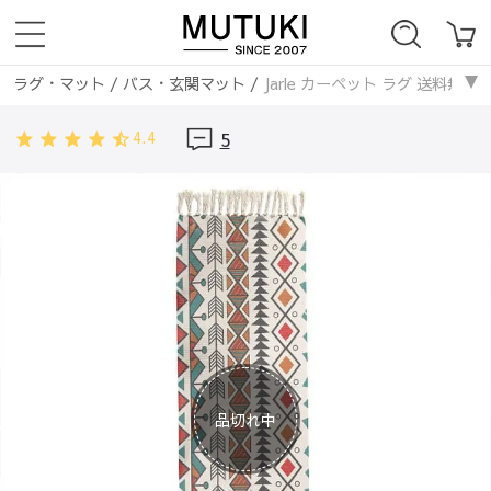
ラグ・マット
/
バス・玄関マット
/
Jarle カーペット ラグ 送料無料
ラグ・マット
/
ペルシャ・エスニック
/
Jarle カーペット ラグ 送料
4.4
5
ラグ・マット
/
手書きイラスト
/
Jarle カーペット ラグ 送料無料
ラグ・マット
/
長方形
/
Jarle カーペット ラグ 送料無料
品切れ中